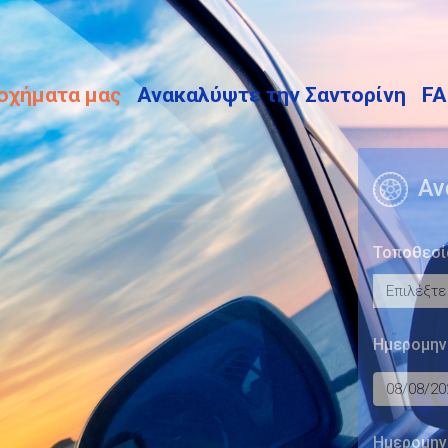
οχήματα μας
Ανακαλύψτε την Σαντορίνη
F
Αν
Τοποθεσί
Ημερομην
Ημερομην