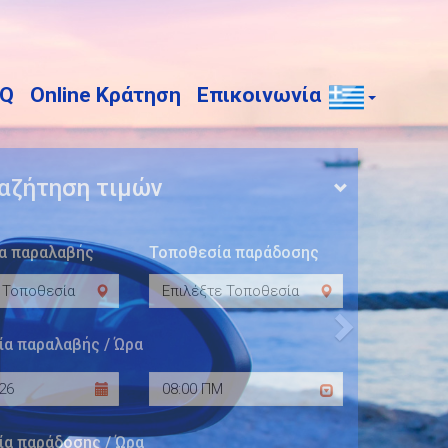
Επόμενο
AQ
Online Κράτηση
Επικοινωνία
αζήτηση τιμών
α παραλαβής
Τοποθεσία παράδοσης
ία παραλαβής / Ώρα
ία παράδοσης / Ώρα