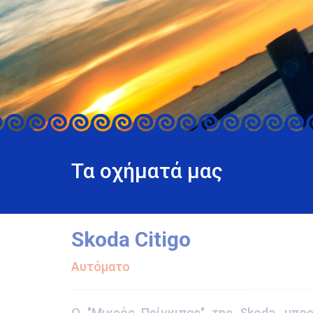
Τα οχήματά μας
Skoda Citigo
Αυτόματο
Ο "Μικρός Πρίγκιπας" της Skoda, μπορ